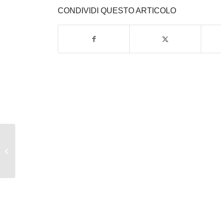
CONDIVIDI QUESTO ARTICOLO
Cataratta e Presbiopia:
vederci sempre in HD